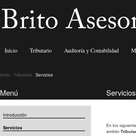
Inicio
Tributario
Auditoría y Contabilidad
Me
Inicio
|
Tributario
|
Servicios
Menú
Servicios
Introducción
En los siguien
Servicios
ámbito
Tributa