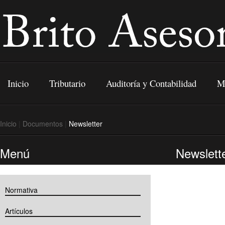
Inicio
Tributario
Auditoría y Contabilidad
Me
Inicio
|
Documentos
|
Newsletter
Menú
Newslett
Normativa
Artículos